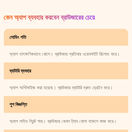
কেন অ্যাপ ব্যবহার করবেন ব্রাউজারের চেয়ে
লোডিং গতি
অ্যাপ তাৎক্ষণিকভাবে খোলে। ব্রাউজার প্রতিবার ওয়েবসাইট রিলোড করে।
ব্যাটারি ব্যবহার
অ্যাপ অপ্টিমাইজ করা হয়েছে। ব্রাউজার ব্যাটারি দ্রুত ড্রেইন করে।
পুশ বিজ্ঞপ্তি
অ্যাপ লাইভ প্রিন্ট পায়। ব্রাউজার কেবল ট্যাব খোলা থাকলে কাজ করে।