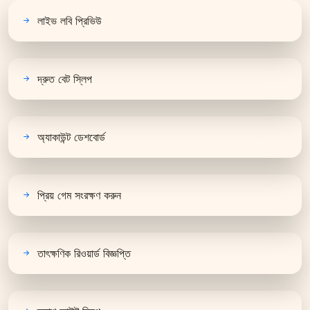
লাইভ লবি প্রিভিউ
দ্রুত বেট স্লিপ
অ্যাকাউন্ট ডেশবোর্ড
প্রিয় গেম সংরক্ষণ করুন
তাৎক্ষণিক রিওয়ার্ড বিজ্ঞপ্তি