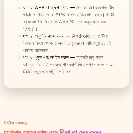
ধাপ ১: APK বা অ্যাপ স্টোর —
Android ব্যবহারকারীরা
আমাদের সাইট থেকে APK ফাইল ডাউনলোড করুন। iOS
ব্যবহারকারীরা Apple App Store অনুসন্ধান করুন
'7bit'।
ধাপ ২: অনুমতি সক্ষম করুন —
Android-এ, সেটিংসে
'অজানা উৎস থেকে ইনস্টল' চালু করুন। এটি শুধুমাত্র এই
একবার প্রয়োজন।
ধাপ ৩: খুলুন এবং লগইন করুন —
অ্যাপটি চালু করুন।
আপনার 7bit ইমেল এবং পাসওয়ার্ড দিয়ে লগইন করুন বা এক
মিনিটে নতুন অ্যাকাউন্ট তৈরি করুন।
ডিভাইস সামঞ্জস্য
আপনার ফোনে কাজ করে কিনা তা চেক করুন