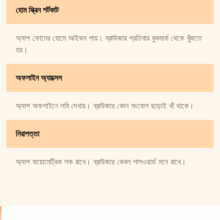
হোম স্ক্রিন শর্টকাট
অ্যাপ ফোনের হোমে আইকন পায়। ব্রাউজার প্রতিবার বুকমার্ক থেকে খুঁজতে
হয়।
অফলাইন অ্যাক্সেস
অ্যাপ অফলাইনে লবি দেখায়। ব্রাউজার কোন সংযোগ ছাড়াই খাঁ থাকে।
নিরাপত্তা
অ্যাপ বায়োমেট্রিক লক রাখে। ব্রাউজার কেবল পাসওয়ার্ড মনে রাখে।