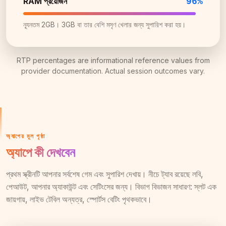
RAM প্রয়োজন
96%
ন্যূনতম 2GB। 3GB বা তার বেশি মসৃণ খেলার জন্য সুপারিশ করা হয়।
RTP percentages are informational reference values from
provider documentation. Actual session outcomes vary.
অ্যাপের মূল পৃষ্ঠা
অ্যাপে কী দেখবেন
প্রথম স্ক্রীনটি আপনার সর্বশেষ গেম এবং সুপারিশ দেখায়। নীচে ট্যাব রয়েছে লবি,
পেআউট, আপনার অ্যাকাউন্ট এবং সেটিংসের জন্য। বিভাগ বিভাজন সাধারণ: স্লট এক
জায়গায়, লাইভ টেবিল অন্যত্র, স্পোর্টস বেটিং পৃথকভাবে।