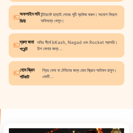
অফলাইন লবি
ইন্টারনেট ছাড়াই গেমের সূচী ব্রাউজ করুন। সংযোগ ফিরলে
ভিউ
অবিলম্বে খেলুন।
দ্রুত জমা
লবির শীর্ষে bKash, Nagad এবং Rocket সরাসরি।
পয়েন্ট
চিপ কেনার জন্য…
হোম স্ক্রিন
প্রিয় খেলা বা টেবিলের জন্য হোম স্ক্রিনে আইকন রাখুন।
শর্টকাট
একটি…